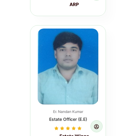
ARP
Induction Course for Newly
Appointed Junior Engineers (On
Campus Training) P&D, Govt. of Bihar.
(Per...
Read more...
Er. Nandan Kumar
Estate Officer (E.E)