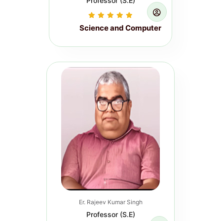
Professor (S.E)
Science and Computer
Induction Course for Newly
Appointed Junior Engineers (On
Campus Training) PHED, Govt. of
Bihar. (Pe...
Read more...
Er. Rajeev Kumar Singh
Professor (S.E)