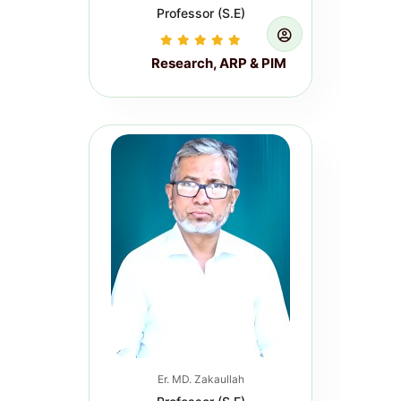
Professor (S.E)
Research, ARP & PIM
Training
Induction Course for Newly
Appointed Junior Engineers (On
Campus Training) RCD, Govt. of
Bihar. (Per...
Read more...
Er. MD. Zakaullah