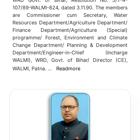
WRD Govt. of Bihar, Resolution No. 5/T-4-
107/89-WALMI-824, dated 3.11.90. The members
are Commissioner cum Secretary, Water
Resources Department/Agriculture Department/
Finance Department/Agriculture (Special)
programme/ Forest, Environment and Climate
Change Department/ Planning & Development
Department/Engineer-in-Chief (Incharge
WALMI), WRD, Govt. of Bihar/ Director (CE),
Training
WALMI, Patna.
...
Readmore
Induction Course for Newly
Appointed Junior Engineers (On
Campus Training) WRD, Govt. of
Bihar. (Per...
Read more...