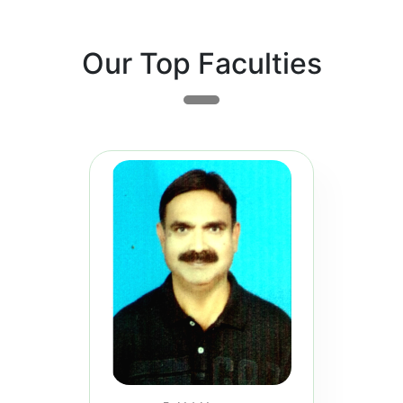
Training
Our Top Faculties
Induction Course for Newly
Appointed Junior Engineers (On
Campus Training) RCD, Govt. of
Bihar. (Per...
Read more...