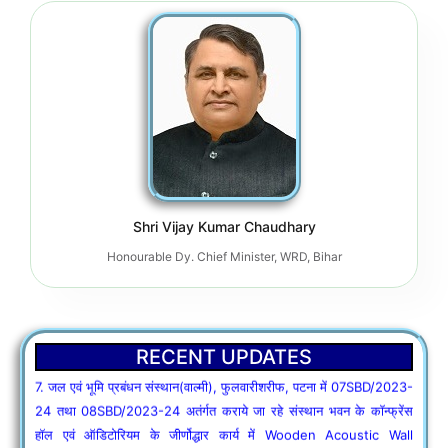
auditorium for institute building at WALMI, Patna.
5. Very short term quotation invitation notice for the work
of supply of 850 dinner set gift packs to be given as gifts to
the officers/employees posted/working in Water Resources
Department, Bihar Secretariat and Walmi Patna on the
occasion of Diwali/Chhath festival.
6. जल एवं भूमि प्रबंधन संस्थान(वाल्मी), फुलवारीशरीफ, पटना में
07SBD/2023-24 तथा 08SBD/2023-24 अतंर्गत कराये जा रहे संस्थान
भवन के कॉन्फ्रेंस हॉल एवं ऑडिटोरियम के जीर्णोद्धार कार्य में Wooden
Shri Vijay Kumar Chaudhary
Acoustic Wall Panelling, Acrylic wall Panelling, Profile/Strip/
Rope Lighting के कार्य से संबंधित अल्पकालीन दर आमंत्रण सूचना सं0-08
Honourable Dy. Chief Minister, WRD, Bihar
दिनांक-07.10.2024 को निदेशक(मुख्य अभियंता), वाल्मी, पटना के आदेशानुसार
अपरिहार्य कारणवश रद्द किया जाता है।
7. जल एवं भूमि प्रबंधन संस्थान(वाल्मी), फुलवारीशरीफ, पटना में 07SBD/2023-
24 तथा 08SBD/2023-24 अतंर्गत कराये जा रहे संस्थान भवन के कॉन्फ्रेंस
RECENT UPDATES
हॉल एवं ऑडिटोरियम के जीर्णोद्धार कार्य में Wooden Acoustic Wall
Panelling, Acrylic wall Panelling, Profile/Strip/ Rope Lighting
के कार्य से संबंधित अल्पकालीन दर आमंत्रण सूचना सं0-11 दिनांक-19.11.2024
8. अतिअल्पकालीन कोटेशन आमंत्रण सूचना- Providing & Fixing SS