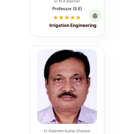
Er. M.A.Mannan
Professor (S.E)
Training
Irrigation Engineering
Induction Course for Newly
Appointed Junior Engineers (On
Campus Training) WRD, Govt. of
Bihar. (Per...
Read more...
Er. Rabindra Kumar Shanker