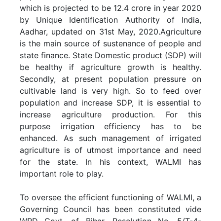
which is projected to be 12.4 crore in year 2020
Activities Progress Report (2024-2025)
by Unique Identification Authority of India,
Aadhar, updated on 31st May, 2020.Agriculture
Annual Training Programme 2025-2026
is the main source of sustenance of people and
state finance. State Domestic product (SDP) will
Activities Progress Report (2025-2026)
be healthy if agriculture growth is healthy.
Annual Training Programme 2026-2027
Secondly, at present population pressure on
cultivable land is very high. So to feed over
Ongoing Training
Training
population and increase SDP, it is essential to
increase agriculture production. For this
purpose irrigation efficiency has to be
Internship Programme for the student
enhanced. As such management of irrigated
of B.D. College,Patna.
agriculture is of utmost importance and need
(Period:-03.11.2025 to 21.11.2025)...
for the state. In his context, WALMI has
Upcoming Training
important role to play.
Read more...
To oversee the efficient functioning of WALMI, a
Governing Council has been constituted vide