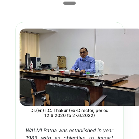
Appointed Junior Engineers (On
Campus Training) WRD, Govt. of
Bihar. (Per...
Read more...
Dr.(Er.) I.C. Thakur (Ex-Director, period
12.6.2020 to 27.6.2022)
Training
WALMI Patna was established in year
1983 with an objective to impart