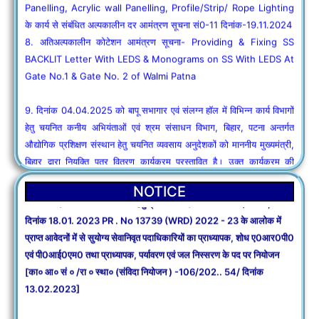
BACKLIT Letter With LEDS & Monograms on SS With LEDS At
Gate No.1 & Gate No. 2 of Walmi Patna
9. दिनांक 04.04.2025 को बापू सभागार एवं संलग्न हाॅल में विभिन्न कार्य विभागों
हेतु चयनित कनीय अभियंताओं एवं श्रम संसाधन विभाग, बिहार, पटना अन्तर्गत
औद्योगिक प्रशिक्षण संस्थान हेतु चयनित व्यवसाय अनुदेशकों को माननीय मुख्यमंत्री,
बिहार द्वारा नियुक्ति पत्र वितरण कार्यक्रम प्रस्तावित है। उक्त कार्यक्रम की
व्यवस्था हेतु योग्य, अनुभवी फर्मो/संस्थाओं से द्विलिफाफा पद्धति(तकनीकी बिड तथा
वित्तीय बिड अलग-अलग लिफाफा में बन्द कर) कोटेशन आमंत्रित किए जाते है।
13 Feb
10. दिनांक 04.02.2025 को मुख्यमंत्री सचिवालय, संवाद कक्ष मेें चिन्हित
NOTICE
2023
अभ्यर्थियो (कनीय अभियंताओं) तथा जल एवं भूमि प्रबंधन संस्थान(वाल्मी),
संविदा के आधार पर नियोजन हेतु प्रकाशित विज्ञापन संख्या -०1 / वाल्मी , पटना
फुलवारीशरीफ, पटना में जल संसाधन विभाग के लिए चयनित अभ्यर्थियों (कनीय
दिनांक 18.01. 2023 PR . No 13739 (WRD) 2022 - 23 के आलोक में
अभियंताओं) को नियुक्ति पत्र वितरण कार्यक्रम प्रस्तावित है। उक्त कार्यक्रम की
प्राप्त आवेदनों में से सुयोग्य सेवानिवृत पदाधिकारियों का प्राध्यापक, शोध ए0आर0पी0
व्यवस्था हेतु योग्य, अनुभवी फर्मो/संस्थाओं से द्विलिफाफा पद्धति (तकनीकी बिड तथा
एवं पी0आई0एम0 तथा प्राध्यापक, पर्यावरण एवं जल निस्सरण के पद पर नियोजन
वित्तीय बिड अलग-अलग लिफाफा में बंद कर) कोटेशन आमंत्रित किए जाते है।
[का० आ० सं ० /रा ० स्था० (संविदा नियोजन ) -106/202.. 54/ दिनांक
13.02.2023]
11. कोटेशन रद्दीकरण सूचना- वाल्मी पटना के अ0अ0का0को0आ0सू0सं0-01