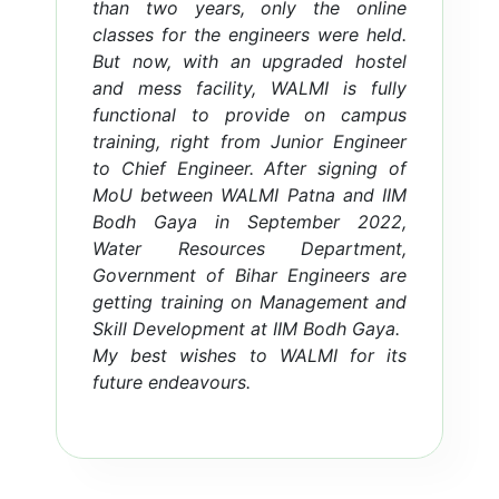
than two years, only the online
Training
classes for the engineers were held.
But now, with an upgraded hostel
Induction Course for Newly
and mess facility, WALMI is fully
Appointed Junior Engineers (On
functional to provide on campus
Campus Training) RCD, Govt. of
training, right from Junior Engineer
Bihar. (Per...
to Chief Engineer. After signing of
MoU between WALMI Patna and IIM
Bodh Gaya in September 2022,
Read more...
Water Resources Department,
Government of Bihar Engineers are
getting training on Management and
Skill Development at IIM Bodh Gaya.
My best wishes to WALMI for its
future endeavours.