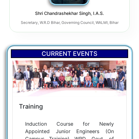
Shri Chandrashekhar Singh, I.A.S.
Secretary, W.R.D Bihar, Governing Council, WALMI, Bihar
CURRENT EVENTS
Training
Induction Course for Newly
Appointed Junior Engineers (On
Campus Training) WRD, Govt. of
Bihar. (Per...
Read more...