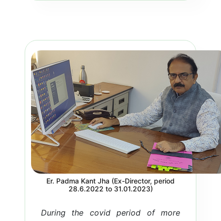
Induction Course for Newly
Appointed Junior Engineers (On
Campus Training) RWD, Govt. of
Bihar. (Per...
Read more...
Er. Padma Kant Jha (Ex-Director, period
28.6.2022 to 31.01.2023)
During the covid period of more