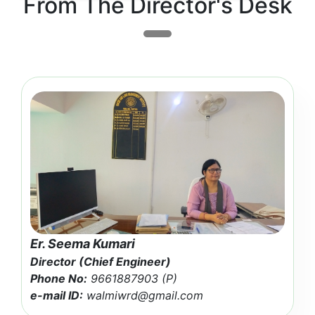
From The Director's Desk
Read more...
Training
Er. Seema Kumari
Induction Course for Newly
Director (Chief Engineer)
Appointed Junior Engineers (On
Phone No:
9661887903 (P)
Campus Training) WRD, Govt. of
e-mail ID:
walmiwrd@gmail.com
Bihar. (Per...