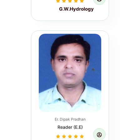
G.W.Hydrology
Induction Course for Newly
Appointed Junior Engineers (On
Campus Training) MWRD, Govt. of
Bihar. (Pe...
Read more...
Er. Dipak Pradhan
Reader (E.E)