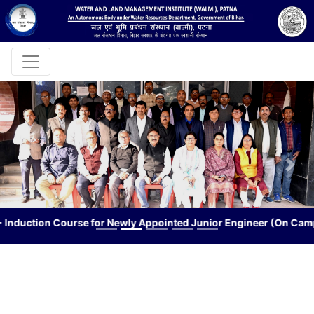
25 Jan
2025
Taking oath on the occasion of 15th National Voters Day at
WALMI, PATNA.
Tender
1. Carpet cleaning work in Library Room in the Institute
Building of WALMI, Patna.
2. Supply and Installation of goods related to different
networks for setting up network in Library, Committee
Previous
Nex
Room, Faculty Room, Xerox Machine Room in the Institute
Building of WALMI, Patna.
3. Invitation of quotation for INTERNET LEASED LINE
Course for Newly Appointed Junior Engineer (On Campus Trainin
CONNECTION for institute building at WALMI, Patna.
4. Notice inviting of rate for the work of Wooden Acoustic
Wall Panelling, Acrylic wall Panelling, Profile/Strip/Rope
Lighting in the renovation work of the conference hall and