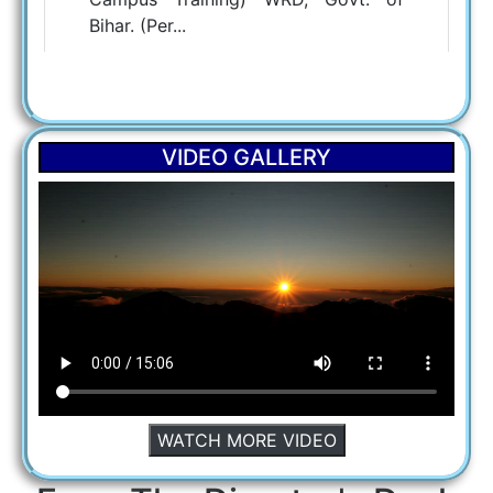
VIDEO GALLERY
Training
Induction Course for Newly
Appointed Junior Engineers (On
Campus Training) WRD, Govt. of
WATCH MORE VIDEO
Bihar. (Per...