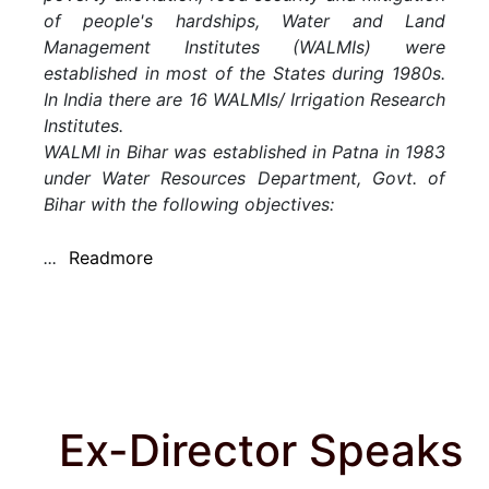
of people's hardships, Water and Land
Bihar. (Per...
Management Institutes (WALMIs) were
established in most of the States during 1980s.
Read more...
In India there are 16 WALMIs/ Irrigation Research
Institutes.
WALMI in Bihar was established in Patna in 1983
under Water Resources Department, Govt. of
Bihar with the following objectives:
...
Readmore
Training
Ex-Director Speaks
Induction Course for Newly