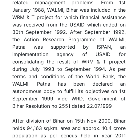
14. जल एवं भूमि प्रबंधन संस्थान फुलवारीशरीफ, पटना में संस्थान भवन,
related management problems. From 1st
छात्रावास एवं किसान भवन के संपोषण हेतु अल्पकालीन कोटेशन आमंत्रण सूचना
January 1988, WALMI, Bihar was included in the
WRM & T project for which financial assistance
was received from the USAID which ended on
30th September 1992. After September 1992,
15. जल एवं भूमि प्रबंधन संस्थान फुलवारीशरीफ, पटना में स्टेशनरी सामग्रियों का
the Action Research Programme of WALMI,
क्रय हेतु कोटेशन आमंत्रण सूचना
Patna was supported by ISPAN, an
Training
implementation agency of USAID for
Employment
consolidating the result of WRM & T project
1. Notice for engagement on the post of Professors on
during July 1993 to September 1994. As per
Induction Course for Newly
Contract basis in WALMI, Patna.
terms and conditions of the World Bank, the
Appointed Junior Engineers (On
2. Notice for engagement on the post of Reader on
WALMI, Patna has been declared an
Campus Training) WRD, Govt. of
Contract basis in WALMI, Patna.
autonomous body to fulfill its objectives on 1st
Bihar. (Per...
September 1999 vide WRD, Government of
Training Activities
Bihar Resolution no 2551 dated 22.07.1999
Annual Training Programme 2023-2024
Read more...
After division of Bihar on 15th Nov 2000, Bihar
Activities Progress Report (2023-2024)
holds 94,163 sq.km. area and approx. 10.4 crore
population as per cencus held in year 2011
Annual Training Programme 2024-2025